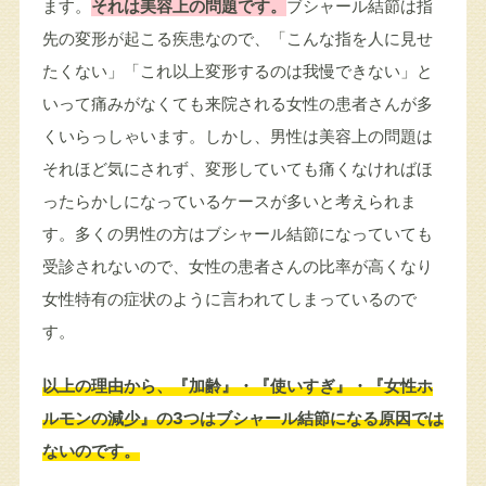
ます。
それは美容上の問題です。
ブシャール結節は指
先の変形が起こる疾患なので、「こんな指を人に見せ
たくない」「これ以上変形するのは我慢できない」と
いって痛みがなくても来院される女性の患者さんが多
くいらっしゃいます。しかし、男性は美容上の問題は
それほど気にされず、変形していても痛くなければほ
ったらかしになっているケースが多いと考えられま
す。多くの男性の方はブシャール結節になっていても
受診されないので、女性の患者さんの比率が高くなり
女性特有の症状のように言われてしまっているので
す。
以上の理由から、『加齢』・『使いすぎ』・『女性ホ
ルモンの減少』の3つはブシャール結節になる原因では
ないのです。