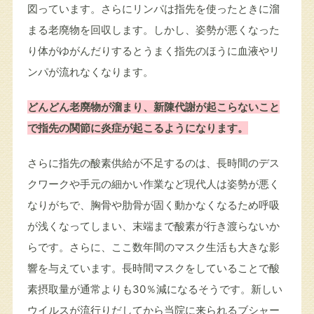
図っています。さらにリンパは指先を使ったときに溜
まる老廃物を回収します。しかし、姿勢が悪くなった
り体がゆがんだりするとうまく指先のほうに血液やリ
ンパが流れなくなります。
どんどん老廃物が溜まり、新陳代謝が起こらないこと
で指先の関節に炎症が起こるようになります。
さらに指先の酸素供給が不足するのは、長時間のデス
クワークや手元の細かい作業など現代人は姿勢が悪く
なりがちで、胸骨や肋骨が固く動かなくなるため呼吸
が浅くなってしまい、末端まで酸素が行き渡らないか
らです。さらに、ここ数年間のマスク生活も大きな影
響を与えています。長時間マスクをしていることで酸
素摂取量が通常よりも30％減になるそうです。新しい
ウイルスが流行りだしてから当院に来られるブシャー