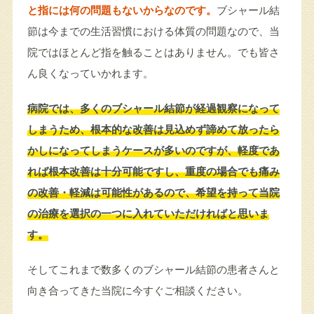
と指には何の問題もないからなのです。
ブシャール結
節は今までの生活習慣における体質の問題なので、当
院ではほとんど指を触ることはありません。でも皆さ
ん良くなっていかれます。
病院では、多くのブシャール結節が経過観察になって
しまうため、根本的な改善は見込めず諦めて放ったら
かしになってしまうケースが多いのですが、軽度であ
れば根本改善は十分可能ですし、重度の場合でも痛み
の改善・軽減は可能性があるので、希望を持って当院
の治療を選択の一つに入れていただければと思いま
す。
そしてこれまで数多くのブシャール結節の患者さんと
向き合ってきた当院に今すぐご相談ください。