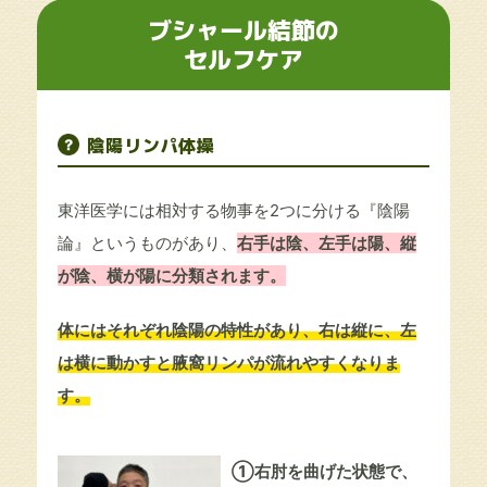
ブシャール結節の
セルフケア
陰陽リンパ体操
東洋医学には相対する物事を2つに分ける『陰陽
論』というものがあり、
右手は陰、左手は陽、縦
が陰、横が陽に分類されます。
体にはそれぞれ陰陽の特性があり、右は縦に、左
は横に動かすと腋窩リンパが流れやすくなりま
す。
①右肘を曲げた状態で、